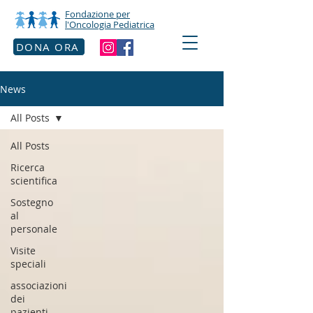
Fondazione per
l'Oncologia Pediatrica
DONA ORA
News
All Posts
All Posts
Ricerca
scientifica
Sostegno
al
personale
Visite
speciali
associazioni
dei
pazienti