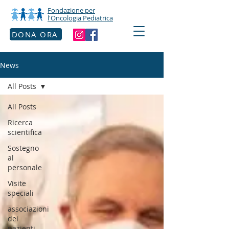
Fondazione per
l'Oncologia Pediatrica
DONA ORA
News
All Posts
All Posts
Ricerca
scientifica
Sostegno
al
personale
Visite
speciali
associazioni
dei
pazienti