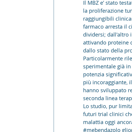
Il MBZ e’ stato test
la proliferazione tu
raggiungibili clinic
farmaco arresta il c
dividersi; dall'altr
attivando proteine 
dallo stato della p
Particolarmente ril
sperimentale già in 
potenzia significati
più incoraggiante, i
hanno sviluppato re
seconda linea terap
Lo studio, pur limita
futuri trial clinici
malattia oggi ancor
#mebendazolo
 gli