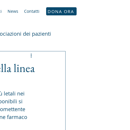
i
News
Contatti
DONA ORA
ociazioni dei pazienti
la linea
letali nei 
nibili si 
promettente 
une farmaco 