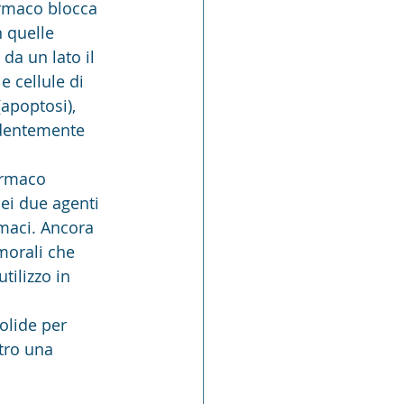
armaco blocca 
 quelle 
da un lato il 
e cellule di 
apoptosi), 
ndentemente 
armaco 
dei due agenti 
rmaci. Ancora 
morali che 
ilizzo in 
solide per 
tro una 