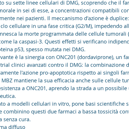
ato su sette linee cellulari di DMG, scoprendo che il f
morale in sei di esse, a concentrazioni compatibili con
amente nei pazienti. Il meccanismo d'azione è duplice: 
iclo cellulare in una fase critica (G2/M), impedendo all
o innesca la morte programmata delle cellule tumorali (
come la caspasi-3. Questi effetti si verificano indipe
roteina p53, spesso mutata nei DMG.
evante è la sinergia con ONC201 (dordaviprone), un f
trial clinici avanzati contro il DMG: la combinazione 
vamente l'azione pro-apoptotica rispetto ai singoli fa
l MBZ mantiene la sua efficacia anche sulle cellule tu
sistenza a ONC201, aprendo la strada a un possibile ut
eutica.
to a modelli cellulari in vitro, pone basi scientifiche 
 che combinino questi due farmaci a bassa tossicità con
a senza cura.
oma diffuso