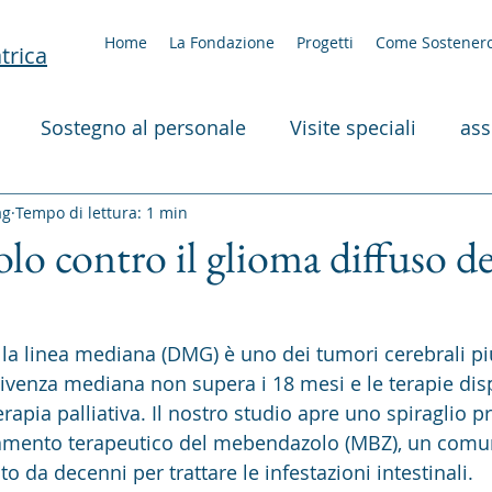
Home
La Fondazione
Progetti
Come Sostenerc
trica
Sostegno al personale
Visite speciali
ass
 per i pazienti
ag
Tempo di lettura: 1 min
o contro il glioma diffuso del
lla linea mediana (DMG) è uno dei tumori cerebrali più 
ivenza mediana non supera i 18 mesi e le terapie dispo
erapia palliativa. Il nostro studio apre uno spiraglio 
onamento terapeutico del mebendazolo (MBZ), un com
to da decenni per trattare le infestazioni intestinali.