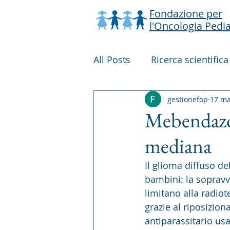
Fondazione per
l'Oncologia Pedia
All Posts
Ricerca scientifica
Raccolta fondi
gestionefop
Attività
17 m
Mebendazol
mediana
Il glioma diffuso de
bambini: la sopravv
limitano alla radiot
grazie al riposizi
antiparassitario usa