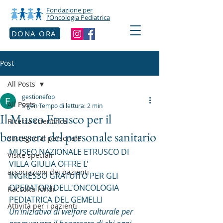
Fondazione per
l'Oncologia Pediatrica
DONA ORA
Post
All Posts
gestionefop
All Posts
5 gen
Tempo di lettura: 2 min
Il Museo Etrusco per il
Ricerca scientifica
benessere del personale sanitario
Sostegno al personale
MUSEO NAZIONALE ETRUSCO DI 
Visite speciali
VILLA GIULIA OFFRE L'
associazioni dei pazienti
INGRESSO GRATUITO PER GLI 
OPERATORI DELL'ONCOLOGIA 
Raccolta fondi
PEDIATRICA DEL GEMELLI
Attività per i pazienti
Un'iniziativa di welfare culturale per 